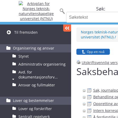
Søk:
Norges teknisk-natur
Til fremsiden
universitet (NTNU)
Organisering og ansvar
Opp ett nivå
Styret
Utskriftsvennlig ver
Administrativ organisering
Saksbeha
Avd. for
dokumentasjonsforv...
Ansvar og fullmakter
Sak, journalp
Behandling og
Lover og bestemmelser
Oppretting av
Lover og forskrifter
Intern korres
Sentralt regelverk
Å ferdigstille