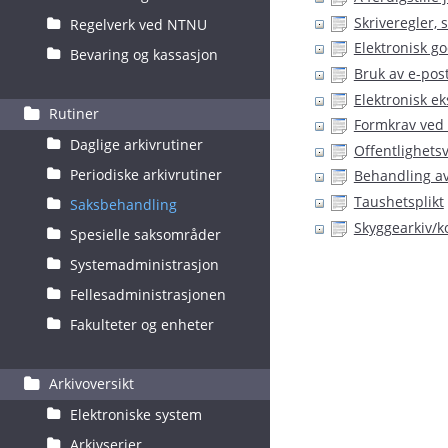
Skriveregler, 
Regelverk ved NTNU
Elektronisk go
Bevaring og kassasjon
Bruk av e-pos
Elektronisk ek
Rutiner
Formkrav ved 
Daglige arkivrutiner
Offentlighets
Periodiske arkivrutiner
Behandling a
Taushetsplikt
Saksbehandling
Skyggearkiv/k
Spesielle saksområder
Systemadministrasjon
Fellesadministrasjonen
Fakulteter og enheter
Arkivoversikt
Elektroniske system
Arkivserier